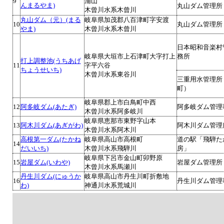
9
浦山
んまるやま)
丸山ダム管理所
木曾川水系木曾川
丸山ダム（元）(まる
岐阜県加茂郡八百津町字安渡
10
丸山ダム管理所
やま)
木曾川水系木曾川
日本昭和音楽村
岐阜県大垣市上石津町大字打上
務所
打上調整池(うちあげ
11
字平六谷
ちょうせいち)
木曾川水系東谷川
三重用水管理所
町）
岐阜県郡上市白鳥町中西
12
阿多岐ダム(あたぎ)
阿多岐ダム管理
木曾川水系阿多岐川
岐阜県恵那市東野字山本
13
阿木川ダム(あぎがわ)
阿木川ダム管理
木曾川水系阿木川
高根第一ダム(たかね
岐阜県高山市高根町
道の駅「飛騨た
14
だいいち)
木曾川水系飛騨川
房」
岐阜県下呂市金山町卯野原
15
岩屋ダム(いわや)
岩屋ダム管理所
木曾川水系馬瀬川
丹生川ダム(にゅうか
岐阜県高山市丹生川町折敷地
16
丹生川ダム管理
わ)
神通川水系荒城川