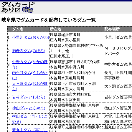
岐阜県でダムカードを配布しているダム一覧
ダム名
所在地
配布場所
岐阜県瑞浪市陶町
1
小里川ダム(おりがわ)
小里川ダム管理
庄内川水系小里川
岐阜県大野郡白川村牧字マセ坂
ＭＩＢＯＲＯダ
2
御母衣ダム(みぼろ)
１－１、他
ドパーク
庄川水系庄川
中野方ダム(なかのほ
岐阜県恵那市中野方町字伐跡
3
中野方ダム管理
う)
木曾川水系中野方川
内ケ谷ダム(うちがた
岐阜県郡上市大和町内ケ谷
長良川上流河川
4
に)
木曾川水系亀尾島川
事事務所
大ヶ洞ダム(おおがほ
岐阜県下呂市萩原町大ヶ洞
5
大ヶ洞ダム管理
ら)
木曾川水系大ヶ洞川
岐阜県恵那市岩村町富田
6
岩村ダム(いわむら)
岩村ダム管理事
木曾川水系富田川
岐阜県揖斐郡揖斐川町東杉原
7
徳山ダム(とくやま)
徳山ダム管理所
木曾川水系揖斐川
横山ダム（再）(よこ
岐阜県揖斐郡揖斐川町東横山
木曽川上流河川
8
やま)
木曾川水系揖斐川
横山ダム管理支
岐阜県可児郡御嵩町小和沢字北
新丸山ダム工事
新丸山ダム（再）(し