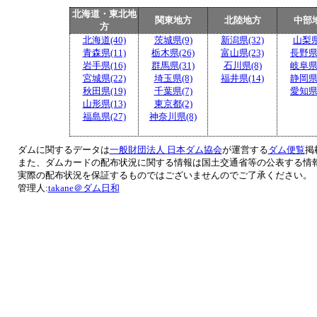
北海道・東北地
関東地方
北陸地方
中部
方
北海道(40)
茨城県(9)
新潟県(32)
山梨県
青森県(11)
栃木県(26)
富山県(23)
長野県(
岩手県(16)
群馬県(31)
石川県(8)
岐阜県(
宮城県(22)
埼玉県(8)
福井県(14)
静岡県(
秋田県(19)
千葉県(7)
愛知県(
山形県(13)
東京都(2)
福島県(27)
神奈川県(8)
ダムに関するデータは
一般財団法人 日本ダム協会
が運営する
ダム便覧
掲
また、ダムカードの配布状況に関する情報は国土交通省等の公表する情
実際の配布状況を保証するものではございませんのでご了承ください。
管理人:
takane＠ダム日和